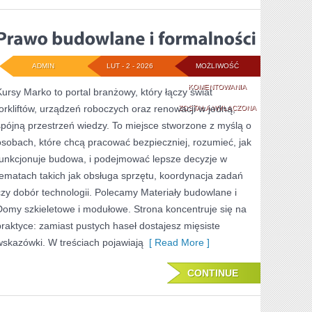
ADMIN
LUT - 2 - 2026
MOŻLIWOŚĆ
PRAWO
KOMENTOWANIA
Kursy Marko to portal branżowy, który łączy świat
forkliftów, urządzeń roboczych oraz renowacji w jedną,
BUDOWLANE
ZOSTAŁA WYŁĄCZONA
spójną przestrzeń wiedzy. To miejsce stworzone z myślą o
I
osobach, które chcą pracować bezpieczniej, rozumieć, jak
FORMALNOŚCI
funkcjonuje budowa, i podejmować lepsze decyzje w
tematach takich jak obsługa sprzętu, koordynacja zadań
czy dobór technologii. Polecamy Materiały budowlane i
Domy szkieletowe i modułowe. Strona koncentruje się na
praktyce: zamiast pustych haseł dostajesz mięsiste
wskazówki. W treściach pojawiają
[ Read More ]
CONTINUE