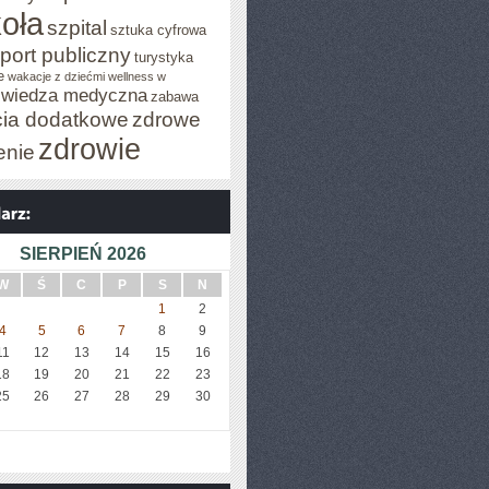
oła
szpital
sztuka cyfrowa
port publiczny
turystyka
e
wakacje z dziećmi
wellness w
wiedza medyczna
zabawa
cia dodatkowe
zdrowe
zdrowie
enie
SIERPIEŃ 2026
W
Ś
C
P
S
N
1
2
4
5
6
7
8
9
11
12
13
14
15
16
18
19
20
21
22
23
25
26
27
28
29
30