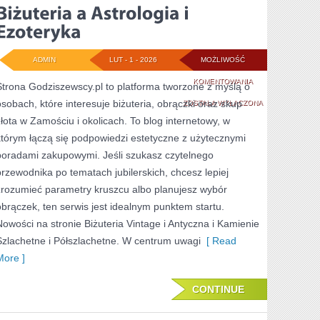
ADMIN
LUT - 1 - 2026
MOŻLIWOŚĆ
BIŻUTERIA
KOMENTOWANIA
Strona Godziszewscy.pl to platforma tworzone z myślą o
osobach, które interesuje biżuteria, obrączki oraz skup
A
ZOSTAŁA WYŁĄCZONA
złota w Zamościu i okolicach. To blog internetowy, w
ASTROLOGIA
którym łączą się podpowiedzi estetyczne z użytecznymi
I
poradami zakupowymi. Jeśli szukasz czytelnego
EZOTERYKA
przewodnika po tematach jubilerskich, chcesz lepiej
zrozumieć parametry kruszcu albo planujesz wybór
obrączek, ten serwis jest idealnym punktem startu.
Nowości na stronie Biżuteria Vintage i Antyczna i Kamienie
Szlachetne i Półszlachetne. W centrum uwagi
[ Read
More ]
CONTINUE