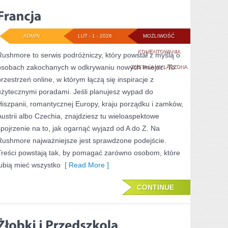
ADMIN
LUT - 1 - 2026
MOŻLIWOŚĆ
FRANCJA
KOMENTOWANIA
Rushmore to serwis podróżniczy, który powstał z myślą o
osobach zakochanych w odkrywaniu nowych miejsc. To
ZOSTAŁA WYŁĄCZONA
przestrzeń online, w którym łączą się inspiracje z
użytecznymi poradami. Jeśli planujesz wypad do
Hiszpanii, romantycznej Europy, kraju porządku i zamków,
Austrii albo Czechia, znajdziesz tu wieloaspektowe
spojrzenie na to, jak ogarnąć wyjazd od A do Z. Na
Rushmore najważniejsze jest sprawdzone podejście.
Treści powstają tak, by pomagać zarówno osobom, które
lubią mieć wszystko
[ Read More ]
CONTINUE