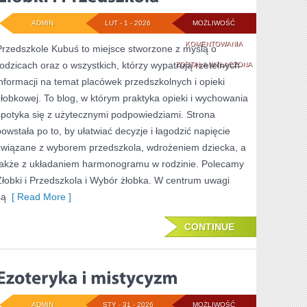
ADMIN
LUT - 1 - 2026
MOŻLIWOŚĆ
ŻŁOBKI
KOMENTOWANIA
Przedszkole Kubuś to miejsce stworzone z myślą o
rodzicach oraz o wszystkich, którzy wypatrują rzetelnych
I
ZOSTAŁA WYŁĄCZONA
informacji na temat placówek przedszkolnych i opieki
PRZEDSZKOLA
żłobkowej. To blog, w którym praktyka opieki i wychowania
spotyka się z użytecznymi podpowiedziami. Strona
powstała po to, by ułatwiać decyzje i łagodzić napięcie
związane z wyborem przedszkola, wdrożeniem dziecka, a
także z układaniem harmonogramu w rodzinie. Polecamy
Żłobki i Przedszkola i Wybór żłobka. W centrum uwagi
są
[ Read More ]
CONTINUE
ADMIN
STY - 31 - 2026
MOŻLIWOŚĆ