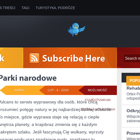
IS TREŚCI
TAGI
TURYSTYKA, PODRÓŻE
POP
Rehabi
ADMIN
LUT - 4 - 2026
MOŻLIWOŚĆ
Ortex P
ortopedi
PARKI
KOMENTOWANIA
Vulcans to serwis wyprawowy dla osób, które chcą
zrozumieć potęgę natury w jej najbardziej dzikiej odsłonie.
NARODOWE
ZOSTAŁA WYŁĄCZONA
Odkryj
To miejsce, gdzie wyprawa staje się relacją o cieple
Witajcie
zabieram
wnętrza planety, a krajobraz zmienia się z każdym
zakrętem szlaku. Jeśli fascynują Cię wulkany, wyrzuty
Przew
gorącej wody oraz spadające nurty, znajdziesz tu
Witajcie