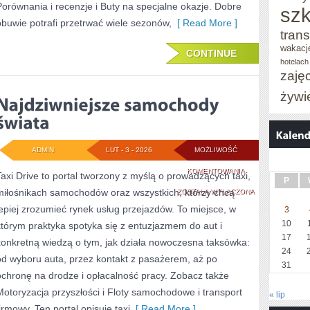
Porównania i recenzje i Buty na specjalne okazje. Dobre
szk
obuwie potrafi przetrwać wiele sezonów,
[ Read More ]
trans
wakacj
CONTINUE
hotelach
zaję
żywi
ADMIN
LUT - 3 - 2026
MOŻLIWOŚĆ
NAJDZIWNIEJSZE
KOMENTOWANIA
Taxi Drive to portal tworzony z myślą o prowadzących taxi,
P
miłośnikach samochodów oraz wszystkich, którzy chcą
SAMOCHODY
ZOSTAŁA WYŁĄCZONA
lepiej zrozumieć rynek usług przejazdów. To miejsce, w
3
ŚWIATA
10
którym praktyka spotyka się z entuzjazmem do aut i
17
konkretną wiedzą o tym, jak działa nowoczesna taksówka:
24
od wyboru auta, przez kontakt z pasażerem, aż po
31
ochronę na drodze i opłacalność pracy. Zobacz także
Motoryzacja przyszłości i Floty samochodowe i transport
« lip
firmowy. Ten portal opisuje taxi
[ Read More ]