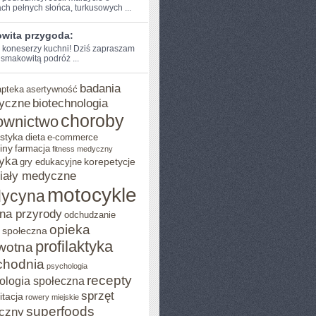
ch pełnych słońca, turkusowych ...
wita przygoda:
e koneserzy kuchni! ‌Dziś zapraszam
‌smakowitą podróż ...
badania
apteka
asertywność
yczne
biotechnologia
choroby
ownictwo
styka
dieta
e-commerce
iny
farmacja
fitness medyczny
yka
korepetycje
gry edukacyjne
iały medyczne
motocykle
ycyna
na przyrody
odchudzanie
opieka
 społeczna
profilaktyka
wotna
chodnia
psychologia
recepty
ologia społeczna
sprzęt
itacja
rowery miejskie
superfoods
czny