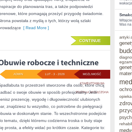
wakacja
inspiracje do planowania tras, a także podpowiedzi
terenowe, które pomagają przeżyć przygodę świadomie.
Smako
Strona powstała z myślą o tych, którzy wolą szlaki
Witajci
Was⁣ na 
prowadzące
[ Read More ]
antyki
CONTINUE
genet
bud
diagno
egzam
genet
mater
ADMIN
LUT - 3 - 2026
MOŻLIWOŚĆ
med
OBUWIE
KOMENTOWANIA
Spadlabuta to przestrzeń stworzone dla osób, które chcą
ochro
zadbać o swoje obuwie w sposób profesjonalny. Jeśli
ROBOCZE
ZOSTAŁA WYŁĄCZONA
opieka
cenisz prezencję, wygodę i długowieczność ulubionych
I
zdro
par, znajdziesz tu wszystko, co potrzebne do pielęgnacji
przy
TECHNICZNE
obuwia w doskonałym stanie. To wszechstronne podejście
psych
do tematu, dzięki któremu codzienna troska o buty staje
rehabil
się prosta, a efekty widać po krótkim czasie. Kategorie to:
medy