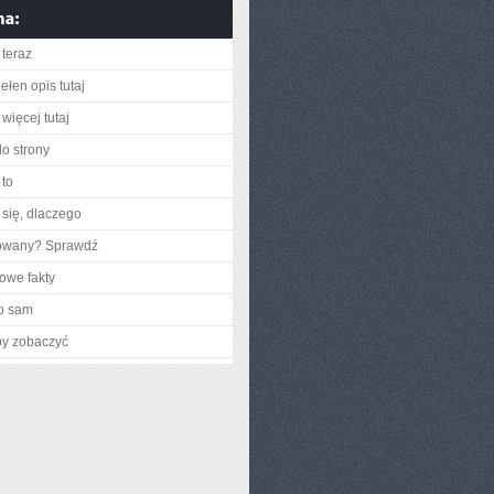
teraz
ełen opis tutaj
więcej tutaj
do strony
to
się, dlaczego
gowany? Sprawdź
owe fakty
o sam
by zobaczyć