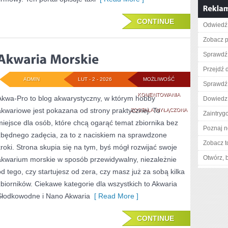
CONTINUE
Odwiedź 
Zobacz p
Sprawdź 
Przejdź 
ADMIN
LUT - 2 - 2026
MOŻLIWOŚĆ
Sprawdź 
AKWARIA
KOMENTOWANIA
Akwa-Pro to blog akwarystyczny, w którym hobby
Dowiedz 
akwariowe jest pokazana od strony praktycznej. To
MORSKIE
ZOSTAŁA WYŁĄCZONA
Zaintry
miejsce dla osób, które chcą ogarąć temat zbiornika bez
Poznaj n
zbędnego zadęcia, za to z naciskiem na sprawdzone
Zobacz t
kroki. Strona skupia się na tym, byś mógł rozwijać swoje
Otwórz, 
akwarium morskie w sposób przewidywalny, niezależnie
od tego, czy startujesz od zera, czy masz już za sobą kilka
zbiorników. Ciekawe kategorie dla wszystkich to Akwaria
Słodkowodne i Nano Akwaria
[ Read More ]
CONTINUE