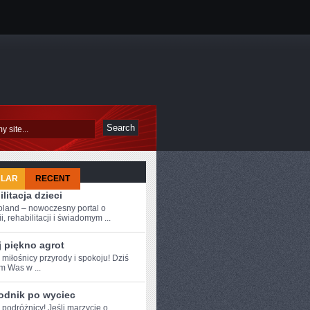
ULAR
RECENT
litacja dzieci
oland – nowoczesny portal o
i, rehabilitacji i świadomym ...
 piękno agrot
 miłośnicy przyrody i spokoju! Dziś
‌ Was w ...
odnik po wyciec
 ⁣podróżnicy! Jeśli marzycie o ​