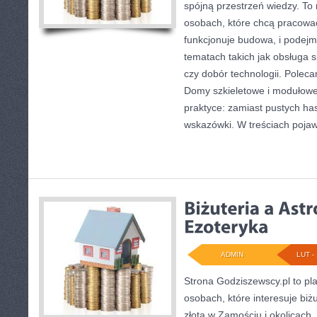
spójną przestrzeń wiedzy. To
osobach, które chcą pracować
funkcjonuje budowa, i podej
tematach takich jak obsługa 
czy dobór technologii. Polec
Domy szkieletowe i modułowe.
praktyce: zamiast pustych has
wskazówki. W treściach pojaw
ADMIN
LUT - 
Strona Godziszewscy.pl to pl
osobach, które interesuje biż
złota w Zamościu i okolicach.