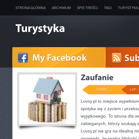
STRONA GŁÓWNA
ARCHIWUM
SPIS TREŚCI
TAGI
TURYSTYKA
ADMIN
LUT - 
Lovsy.pl to miejsce wypełnion
spotyka się z życiem i przeks
wyjątkowego. To strona dla wr
zabieganych, którzy szukają
Lovsy.pl nie gra na idealną m
opowiada, że realna bliskość 