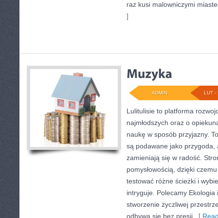
raz kusi malowniczymi miast
]
ADMIN
LUT - 
Lulitulisie to platforma rozw
najmłodszych oraz o opiekuna
naukę w sposób przyjazny. To
są podawane jako przygoda, 
zamieniają się w radość. Stro
pomysłowością, dzięki czemu
testować różne ścieżki i wybie
intryguje. Polecamy Ekologia 
stworzenie życzliwej przestrz
odbywa się bez presji.
[ Read