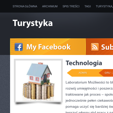
STRONA GŁÓWNA
ARCHIWUM
SPIS TREŚCI
TAGI
TURYSTYKA
ADMIN
GRU - 
Laboratorium Możliwości to b
rozwój umiejętności i poszer
traktowane jak proces – spok
jednocześnie pełen ciekawości
pomaga uczyć się bardziej ś
tworzyć własny styl pracy z 