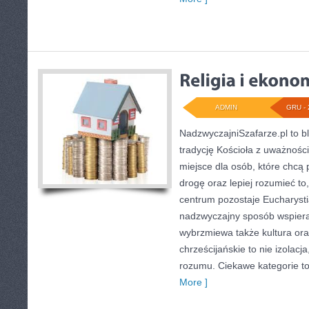
ADMIN
GRU - 
NadzwyczajniSzafarze.pl to blo
tradycję Kościoła z uważnośc
miejsce dla osób, które chcą
drogę oraz lepiej rozumieć to, 
centrum pozostaje Eucharystia
nadzwyczajny sposób wspieraj
wybrzmiewa także kultura ora
chrześcijańskie to nie izolacj
rozumu. Ciekawe kategorie to
More ]