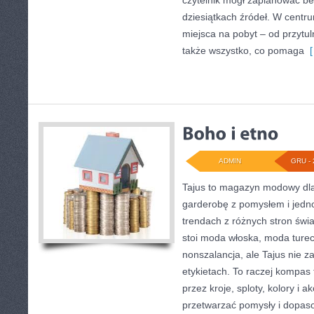
czytelnik mógł zaplanować b
dziesiątkach źródeł. W centru
miejsca na pobyt – od przytu
także wszystko, co pomaga
[
ADMIN
GRU - 
Tajus to magazyn modowy dla
garderobę z pomysłem i jedn
trendach z różnych stron świa
stoi moda włoska, moda turec
nonszalancja, ale Tajus nie z
etykietach. To raczej kompas 
przez kroje, sploty, kolory i a
przetwarzać pomysły i dopas