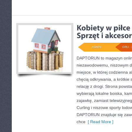
ADMIN
GRU - 
DAPTORUN to magazyn onlin
niezawodowemu, niszowym dys
miejsce, w której codzienna a
chęcią odkrywania, a krótkie 
relację z drogi. Strona powsta
wybierają lokalne boiska, kam
zajawkę, zamiast telewizyjne
Curling i niszowe sporty lod
DAPTORUN znajduje się zawod
chce
[ Read More ]