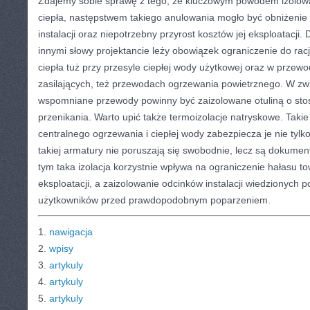
Zdajemy sobie sprawę z tego, że kluczowym powodem izolowan
ciepła, następstwem takiego anulowania mogło być obniżenie
instalacji oraz niepotrzebny przyrost kosztów jej eksploatacji. 
innymi słowy projektancie leży obowiązek ograniczenie do rac
ciepła tuż przy przesyle ciepłej wody użytkowej oraz w przewo
zasilających, też przewodach ogrzewania powietrznego. W zw
wspomniane przewody powinny być zaizolowane otuliną o stoso
przenikania. Warto upić także termoizolacje natryskowe. Takie 
centralnego ogrzewania i ciepłej wody zabezpiecza je nie tylko
takiej armatury nie poruszają się swobodnie, lecz są dokume
tym taka izolacja korzystnie wpływa na ograniczenie hałasu t
eksploatacji, a zaizolowanie odcinków instalacji wiedzionych p
użytkowników przed prawdopodobnym poparzeniem.
1.
nawigacja
2.
wpisy
3.
artykuly
4.
artykuly
5.
artykuly