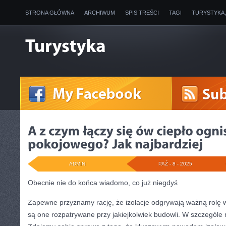
STRONA GŁÓWNA
ARCHIWUM
SPIS TREŚCI
TAGI
TURYSTYKA
ADMIN
PAŹ - 8 - 2025
Obecnie nie do końca wiadomo, co już niegdyś
Zapewne przyznamy rację, że izolacje odgrywają ważną rolę w 
są one rozpatrywane przy jakiejkolwiek budowli. W szczególe