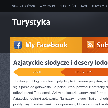
STRONA GŁÓWNA
ARCHIWUM
SPIS TREŚCI
TAGI
TURYSTYKA
ADMIN
LIS - 17 - 2025
Thaifun.pl – blog o kuchni azjatyckiej to kulinarna przystań, w 
się z pasją do gotowania. To portal, który powstał z potrzeby 
odkryć przed Tobą smaki Azji w najbardziej apetycznej formie
Azjatyckie techniki gotowania. Na naszym blogu Thaifun.pl odn
praktycznych wskazówek oraz opowieści, które zanurzą Cię d