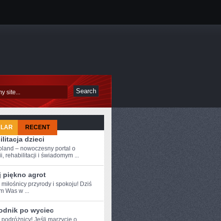
ULAR
RECENT
litacja dzieci
oland – nowoczesny portal o
i, rehabilitacji i świadomym ...
 piękno agrot
 miłośnicy przyrody i spokoju! Dziś
‌ Was w ...
odnik po wyciec
 ⁣podróżnicy! Jeśli marzycie o ​