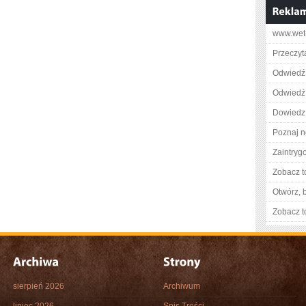
www.wet-
Przeczyta
Odwiedź 
Odwiedź 
Dowiedz 
Poznaj n
Zaintry
Zobacz t
Otwórz, 
Zobacz t
sierpień 2026
Archiwum