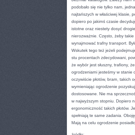
podobało się nie tylko nam, jed
najtańszych w właściwej klasie,
dopiero po jakimś czasie decyduj
istotne oraz niestety dosyć dro
nierozważnie. Często, żeby taki
wynajmować trafny transport. By
Wskutek tego też jeżeli podejmu
stu procentach zdecydowani, pow
że wybór jest słuszny, trafiony, 
ogrodzeniami jesteśmy w stanie 
oczywiście płotów, bram, takich o
wymieniając ogrodzenie pozyskuje
dostosowane. Nie ma sprzeczności
w najwyższym stopniu. Dopiero n
ergonomiczność takich płotów. Je
spełniają te same zadania. Oboję
Mają na celu ogrodzenie posiadł
źródło: