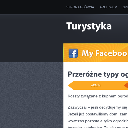
STRONA GŁÓWNA
ARCHIWUM
SP
ADMIN
Koszty związane z kupnem ogro
Zazwyczaj – jeśli decydujemy si
Jeżeli już postawiliśmy dom, za
wówczas pozostaje tylko ogrodz
bezmiar katalogów. Zależy nam na