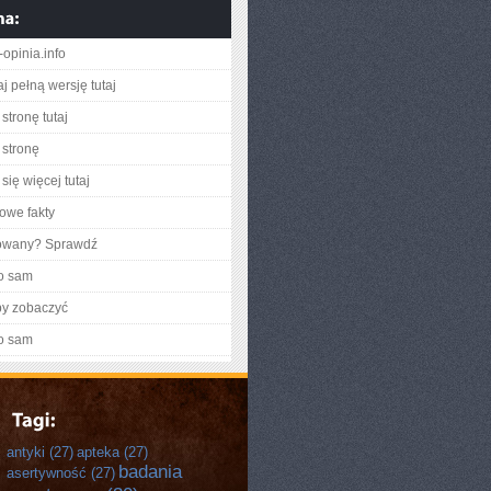
opinia.info
j pełną wersję tutaj
stronę tutaj
stronę
się więcej tutaj
owe fakty
gowany? Sprawdź
o sam
by zobaczyć
o sam
antyki
(27)
apteka
(27)
badania
asertywność
(27)