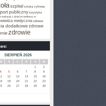
oła
szpital
sztuka cyfrowa
port publiczny
turystyka
e
wakacje z dziećmi
wellness w
wiedza medyczna
zabawa
cia dodatkowe
zdrowe
zdrowie
enie
SIERPIEŃ 2026
W
Ś
C
P
S
N
1
2
4
5
6
7
8
9
11
12
13
14
15
16
18
19
20
21
22
23
25
26
27
28
29
30