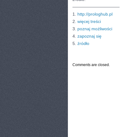
———————————
1.
http://prologhub.pl
2.
więcej treści
3.
poznaj możliwości
4.
zapoznaj się
5.
źródło
CATEGORIES:
TURYSTYKA, PODRÓŻE
Comments are closed.