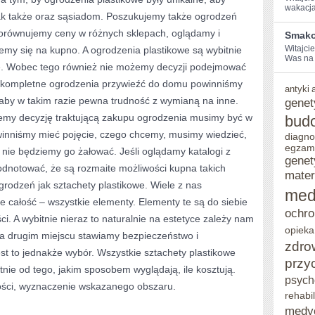
wakacja
nak także oraz sąsiadom. Poszukujemy także ogrodzeń
 porównujemy ceny w różnych sklepach, oglądamy i
Smako
Witajci
emy się na kupno. A ogrodzenia plastikowe są wybitnie
Was⁣ na 
gie. Wobec tego również nie możemy decyzji podejmować
e kompletne ogrodzenia przywieźć do domu powinniśmy
antyki
łaby w takim razie pewna trudność z wymianą na inne.
genet
jemy decyzję traktującą zakupu ogrodzenia musimy być w
bud
inniśmy mieć pojęcie, czego chcemy, musimy wiedzieć,
diagno
egzam
że nie będziemy go żałować. Jeśli oglądamy katalogi z
genet
odnotować, że są rozmaite możliwości kupna takich
mater
grodzeń jak sztachety plastikowe. Wiele z nas
med
 całość – wszystkie elementy. Elementy te są do siebie
ochro
. A wybitnie nieraz to naturalnie na estetyce zależy nam
opieka
a drugim miejscu stawiamy bezpieczeństwo i
zdro
st to jednakże wybór. Wszystkie sztachety plastikowe
przy
tnie od tego, jakim sposobem wyglądają, ile kosztują.
psych
ości, wyznaczenie wskazanego obszaru.
rehabil
medy