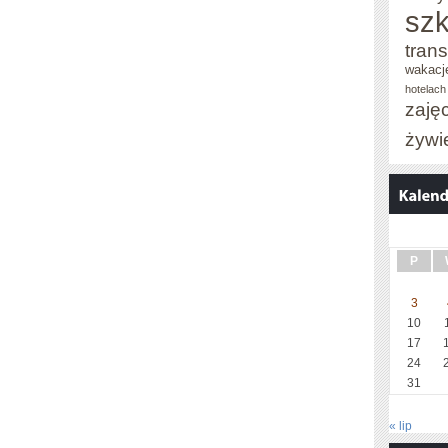
szk
trans
wakacj
hotelach
zaję
żywi
P
3
10
17
24
31
« lip