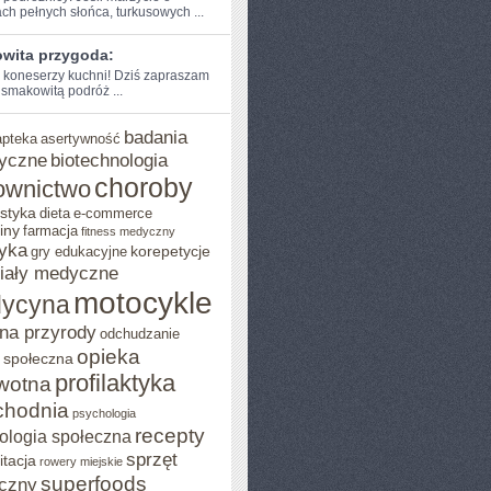
ch pełnych słońca, turkusowych ...
wita przygoda:
e koneserzy kuchni! ‌Dziś zapraszam
‌smakowitą podróż ...
badania
apteka
asertywność
yczne
biotechnologia
choroby
ownictwo
styka
dieta
e-commerce
iny
farmacja
fitness medyczny
yka
korepetycje
gry edukacyjne
iały medyczne
motocykle
ycyna
na przyrody
odchudzanie
opieka
 społeczna
profilaktyka
wotna
chodnia
psychologia
recepty
ologia społeczna
sprzęt
itacja
rowery miejskie
superfoods
czny