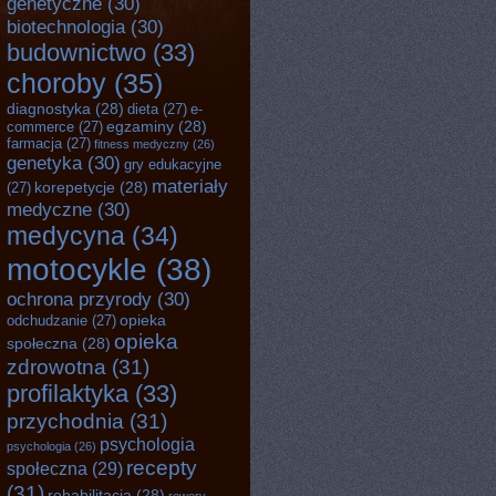
genetyczne
(30)
biotechnologia
(30)
budownictwo
(33)
choroby
(35)
diagnostyka
(28)
dieta
(27)
e-
egzaminy
(28)
commerce
(27)
farmacja
(27)
fitness medyczny
(26)
genetyka
(30)
gry edukacyjne
materiały
korepetycje
(28)
(27)
medyczne
(30)
medycyna
(34)
motocykle
(38)
ochrona przyrody
(30)
opieka
odchudzanie
(27)
opieka
społeczna
(28)
zdrowotna
(31)
profilaktyka
(33)
przychodnia
(31)
psychologia
psychologia
(26)
recepty
społeczna
(29)
(31)
rehabilitacja
(28)