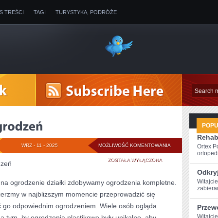
IS TREŚCI
TAGI
TURYSTYKA, PODRÓŻE
POP
Rehabi
PRZERÓŻNE
WRZ - 11 - 2025
MOŻLIWOŚĆ KOMENTOWANIA
Ortex P
ortopedi
TYPY
ZOSTAŁA WYŁĄCZONA
dzeń
Odkryj
OGRODZEŃ
Witajcie
ę na ogrodzenie działki zdobywamy ogrodzenia kompletne.
zabieram
mierzmy w najbliższym momencie przeprowadzić się
ić go odpowiednim ogrodzeniem. Wiele osób ogląda
Przew
Witajcie
 tym, by ogrodzenia plastikowe były unikalne, aby