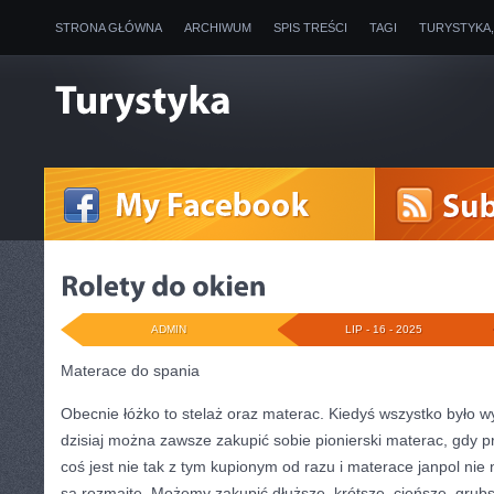
STRONA GŁÓWNA
ARCHIWUM
SPIS TREŚCI
TAGI
TURYSTYKA
ADMIN
LIP - 16 - 2025
Materace do spania
Obecnie łóżko to stelaż oraz materac. Kiedyś wszystko było w
dzisiaj można zawsze zakupić sobie pionierski materac, gdy p
coś jest nie tak z tym kupionym od razu i materace janpol nie
są rozmaite. Możemy zakupić dłuższe, krótsze, cieńsze, grubs