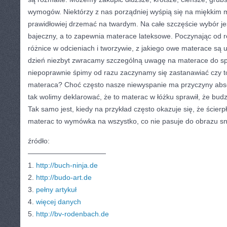
wymogów. Niektórzy z nas porządniej wyśpią się na miękkim 
prawidłowiej drzemać na twardym. Na całe szczęście wybór je
bajeczny, a to zapewnia materace lateksowe. Poczynając od 
różnice w odcieniach i tworzywie, z jakiego owe materace są
dzień niezbyt zwracamy szczególną uwagę na materace do spa
niepoprawnie śpimy od razu zaczynamy się zastanawiać czy to
materaca? Choć często nasze niewyspanie ma przyczyny absolu
tak wolimy deklarować, że to materac w łóżku sprawił, że budzi
Tak samo jest, kiedy na przykład często okazuje się, że ścier
materac to wymówka na wszystko, co nie pasuje do obrazu s
źródło:
———————————
1.
http://buch-ninja.de
2.
http://budo-art.de
3.
pełny artykuł
4.
więcej danych
5.
http://bv-rodenbach.de