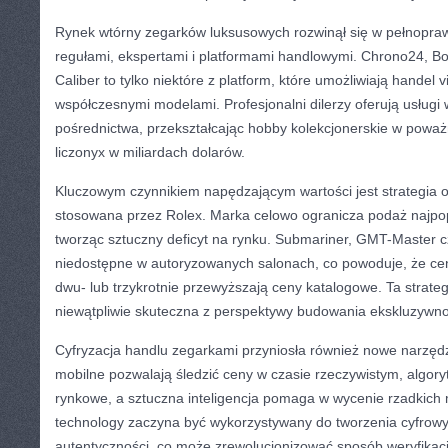
Rynek wtórny zegarków luksusowych rozwinął się w pełnopra
regułami, ekspertami i platformami handlowymi. Chrono24, B
Caliber to tylko niektóre z platform, które umożliwiają handel 
współczesnymi modelami. Profesjonalni dilerzy oferują usługi w
pośrednictwa, przekształcając hobby kolekcjonerskie w poważ
liczonyx w miliardach dolarów.
Kluczowym czynnikiem napędzającym wartości jest strategia o
stosowana przez Rolex. Marka celowo ogranicza podaż najpop
tworząc sztuczny deficyt na rynku. Submariner, GMT-Master c
niedostępne w autoryzowanych salonach, co powoduje, że ce
dwu- lub trzykrotnie przewyższają ceny katalogowe. Ta strateg
niewątpliwie skuteczna z perspektywy budowania ekskluzywno
Cyfryzacja handlu zegarkami przyniosła również nowe narzędzi
mobilne pozwalają śledzić ceny w czasie rzeczywistym, algory
rynkowe, a sztuczna inteligencja pomaga w wycenie rzadkich 
technology zaczyna być wykorzystywany do tworzenia cyfrowy
autentyczności, co może zrewolucjonizować sposób weryfikacji