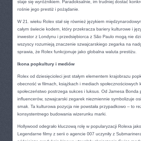
staje się wyróżnikiem. Paradoksalnie, im trudniej dostać konk
rośnie jego prestiż i pożądanie.
W 21. wieku Rolex stał się również językiem międzynarodow
całym świecie kodem, który przekracza bariery kulturowe i ję
inwestor z Londynu i przedsiębiorca z São Paulo mogą nie dzi
wszyscy rozumieją znaczenie szwajcarskiego zegarka na nadg
sprawia, że Rolex funkcjonuje jako globalna waluta prestiżu.
Ikona popkultury i mediów
Rolex od dziesięcioleci jest stałym elementem krajobrazu pop
obecność w filmach, książkach i mediach społecznościowych ks
społeczeństwo postrzega sukces i luksus. Od Jamesa Bonda
influencerów, szwajcarski zegarek niezmiennie symbolizuje os
smak. Ta kulturowa pozycja nie powstała przypadkowo – to rezu
konsystentnego budowania wizerunku marki.
Hollywood odegrało kluczową rolę w popularyzacji Rolexa jak
Legendarne filmy z serii o agencie 007 uczyniły z Submariner