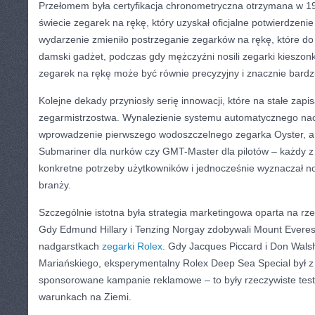
Przełomem była certyfikacja chronometryczna otrzymana w 19
świecie zegarek na rękę, który uzyskał oficjalne potwierdzenie 
wydarzenie zmieniło postrzeganie zegarków na rękę, które do
damski gadżet, podczas gdy mężczyźni nosili zegarki kieszon
zegarek na rękę może być równie precyzyjny i znacznie bardzi
Kolejne dekady przyniosły serię innowacji, które na stałe zapisa
zegarmistrzostwa. Wynalezienie systemu automatycznego nac
wprowadzenie pierwszego wodoszczelnego zegarka Oyster, a pó
Submariner dla nurków czy GMT-Master dla pilotów – każdy z
konkretne potrzeby użytkowników i jednocześnie wyznaczał no
branży.
Szczególnie istotna była strategia marketingowa oparta na rze
Gdy Edmund Hillary i Tenzing Norgay zdobywali Mount Everest
nadgarstkach
zegarki Rolex
. Gdy Jacques Piccard i Don Wals
Mariańskiego, eksperymentalny Rolex Deep Sea Special był z n
sponsorowane kampanie reklamowe – to były rzeczywiste test
warunkach na Ziemi.