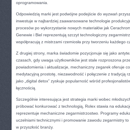
oprogramowania.
Odpowiedzią marki jest podwójne podejście do wyzwań przyszło
inwestuje w najbardziej zaawansowane technologie produkcyj
procesów po wykorzystanie nowych materiałów jak Cerachrom 
Genewie i Biel reprezentują szczyt technologiczny zegarmistr
współpracują z mistrzami rzemiosła przy tworzeniu każdego c
Z drugiej strony, marka świadomie pozycjonuje się jako antyt
czasach, gdy uwaga użytkowników jest stale rozproszona przez
powiadomienia i aktualizacje, mechaniczny zegarek oferuje c
medytacyjną prostotę, niezawodność i połączenie z tradycją rz
jako „digital detox” zyskuje popularność wśród profesjonalist
łącznością.
Szczególnie interesująca jest strategia marki wobec młodsz
próbować konkurować z technologią, Rolex stawia na edukację
reprezentuje mechaniczne zegarmistrzostwo. Programy eduka
uczelniami technicznymi i promowanie zawodu zegarmistry to
w przyszłość branży.