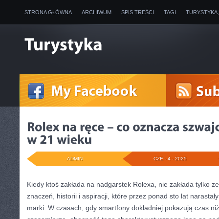
STRONA GŁÓWNA
ARCHIWUM
SPIS TREŚCI
TAGI
TURYSTYKA
ADMIN
CZE - 4 - 2025
Kiedy ktoś zakłada na nadgarstek Rolexa, nie zakłada tylko ze
znaczeń, historii i aspiracji, które przez ponad sto lat narastał
marki. W czasach, gdy smartfony dokładniej pokazują czas n