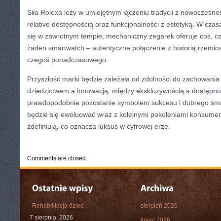
Siła Rolexa leży w umiejętnym łączeniu tradycji z nowoczesno
relative dostępnością oraz funkcjonalności z estetyką. W czas
się w zawrotnym tempie, mechaniczny zegarek oferuje coś, 
żaden smartwatch – autentyczne połączenie z historią rzemios
czegoś ponadczasowego.
Przyszłość marki będzie zależała od zdolności do zachowani
dziedzictwem a innowacją, między ekskluzywością a dostępno
prawdopodobnie pozostanie symbolem sukcesu i dobrego sma
będzie się ewoluować wraz z kolejnymi pokoleniami konsumen
zdefiniują, co oznacza luksus w cyfrowej erze.
CATEGORIES:
TURYSTYKA, PODRÓŻE
Comments are closed.
Rehabilitacja dzieci
sierpień 2026
7 sierpnia, 2026
lipiec 2026