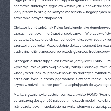
ciągu pierwszych sekund oceniają wiarygodność i status spo
podstawie subtelnych sygnałów wizualnych. Odpowiedni zeg
który przeważy szalę na korzyść właściciela w negocjacjach 
zawierania nowych znajomości.
Ciekawe jest również, jak Rolex funkcjonuje jako demokratyc
czasach rosnących nierówności społecznych. W przeciwieństw
odrzutowców czy drogich samochodów, luksusowy zegarek jes
szerszej grupy ludzi. Przez ostatnie dekady segment ten rozs
tradycyjnej elity biznesowej po przedsiębiorców, freelancerów
Szczególnie interesujące jest zjawisko „entry-level luxury” – mł
wybierają Rolexa jako swój pierwszy zakup luksusowy, traktują
własny wizerunek. W przeciwieństwie do droższych symboli st
przez całe życie, a często jego wartość z czasem rośnie. To sp
czymś w rodzaju „starter pack” dla aspirujących do wyższego 
Marka zręcznie wykorzystuje również zjawisko FOMO (Fear of
ograniczoną dostępność najpopularniejszych modeli. Kolejki 
listy oczekujących i spekulacje na rynku wtórnym sprawiają, 