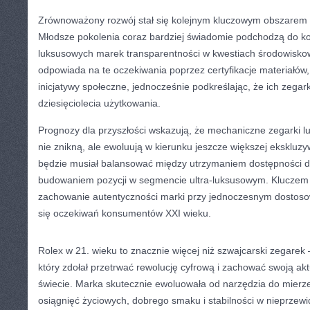
Zrównoważony rozwój stał się kolejnym kluczowym obszarem d
Młodsze pokolenia coraz bardziej świadomie podchodzą do ko
luksusowych marek transparentności w kwestiach środowiskow
odpowiada na te oczekiwania poprzez certyfikacje materiałów,
inicjatywy społeczne, jednocześnie podkreślając, że ich zegar
dziesięciolecia użytkowania.
Prognozy dla przyszłości wskazują, że mechaniczne zegarki
nie znikną, ale ewoluują w kierunku jeszcze większej ekskluzy
będzie musiał balansować między utrzymaniem dostępności dl
budowaniem pozycji w segmencie ultra-luksusowym. Kluczem
zachowanie autentyczności marki przy jednoczesnym dostoso
się oczekiwań konsumentów XXI wieku.
Rolex w 21. wieku to znacznie więcej niż szwajcarski zegarek
który zdołał przetrwać rewolucję cyfrową i zachować swoją ak
świecie. Marka skutecznie ewoluowała od narzędzia do mierz
osiągnięć życiowych, dobrego smaku i stabilności w nieprzew