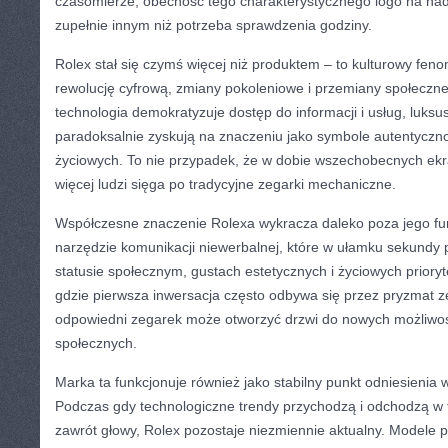
czasomierze, obecność tego charakterystycznego logo na na
zupełnie innym niż potrzeba sprawdzenia godziny.
Rolex stał się czymś więcej niż produktem – to kulturowy feno
rewolucję cyfrową, zmiany pokoleniowe i przemiany społeczne
technologia demokratyzuje dostęp do informacji i usług, luk
paradoksalnie zyskują na znaczeniu jako symbole autentycznoś
życiowych. To nie przypadek, że w dobie wszechobecnych ek
więcej ludzi sięga po tradycyjne zegarki mechaniczne.
Współczesne znaczenie Rolexa wykracza daleko poza jego fu
narzędzie komunikacji niewerbalnej, które w ułamku sekundy 
statusie społecznym, gustach estetycznych i życiowych prioryt
gdzie pierwsza inwersacja często odbywa się przez pryzmat 
odpowiedni zegarek może otworzyć drzwi do nowych możliwoś
społecznych.
Marka ta funkcjonuje również jako stabilny punkt odniesienia 
Podczas gdy technologiczne trendy przychodzą i odchodzą w
zawrót głowy, Rolex pozostaje niezmiennie aktualny. Modele 