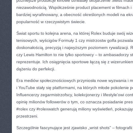
późniejsze produkcje kinowe utrwalały skojarzenie Swiss made
niezawodnością. Współcześnie product placement w filmach i s
bardziej wyrafinowany, a obecność określonych modeli na ekr
popularność w rzeczywistym świecie.
Świat sportu to kolejna arena, na której Rolex buduje swój wi
tenisowych, wyścigów Formuły 1 czy mistrzostw golfa pozwala
doskonałością, precyzją i najwyższym poziomem rywalizacji. 
czy Lewis Hamilton to nie tylko sportowcy – to ambasadorzy st
reprezentuje. Ich osiągnięcia sportowe łączą się z wizerunkie
dążeniu do perfekcji.
Era mediów społecznościowych przyniosła nowe wyzwania i mo
i YouTube stały się platformami, na których młode pokolenie po
Influencerzy zegarmistrzofscy, kolekcjonerzy i lifestyle’owi con
opinię milionów followerów o tym, co oznacza posiadanie pre
#rolex czy #rolexwatch generują miliony wyświetleń, pokazując
przestrzeni.
Szczególnie fascynujące jest zjawisko „wrist shots” – fotograf