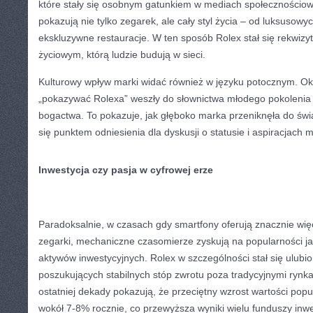
które stały się osobnym gatunkiem w mediach społecznościowy
pokazują nie tylko zegarek, ale cały styl życia – od luksuso
ekskluzywne restauracje. W ten sposób Rolex stał się rekwizy
życiowym, którą ludzie budują w sieci.
Kulturowy wpływ marki widać również w języku potocznym. Okre
„pokazywać Rolexa” weszły do słownictwa młodego pokolenia 
bogactwa. To pokazuje, jak głęboko marka przeniknęła do świ
się punktem odniesienia dla dyskusji o statusie i aspiracjach m
Inwestycja czy pasja w cyfrowej erze
Paradoksalnie, w czasach gdy smartfony oferują znacznie więce
zegarki, mechaniczne czasomierze zyskują na popularności ja
aktywów inwestycyjnych. Rolex w szczególności stał się ulu
poszukujących stabilnych stóp zwrotu poza tradycyjnymi rynk
ostatniej dekady pokazują, że przeciętny wzrost wartości popu
wokół 7-8% rocznie, co przewyższa wyniki wielu funduszy inwe